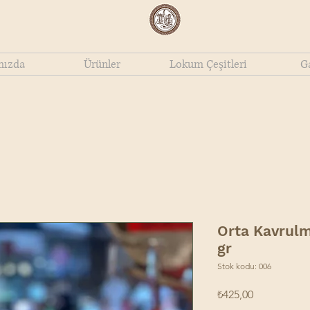
mızda
Ürünler
Lokum Çeşitleri
Ga
Orta Kavrulm
gr
Stok kodu: 006
Fiyat
₺425,00