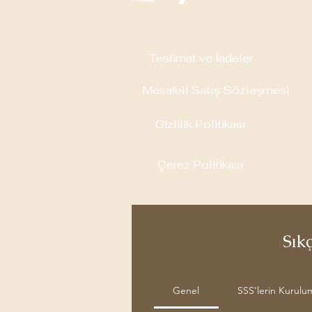
Teslimat ve İadeler
Mesafeli Satış Sözleşmesi
Gizlilik Politikası
Çerez Politikası
Sık
Genel
SSS'lerin Kurulu