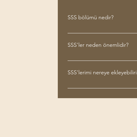
SSS bölümü nedir?
SSS bölümü, işletmenizle ilgili
nasıl yer ayırtabilirim?" gibi sıkç
SSS'ler neden önemlidir?
SSS'ler sitenizi ziyaret eden kişil
gezinme deneyimi yaratmak için 
SSS'lerimi nereye ekleyebilir
SSS'ler sitenizdeki herhangi bir