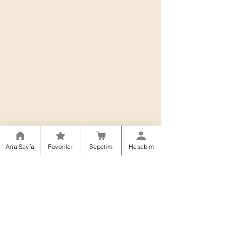
Ana Sayfa
Favoriler
Sepetim
Hesabım
Teslimat ve İadeler
Mesafeli Satış Sözleşmesi
Gizlilik Politikası
Çerez Politikası