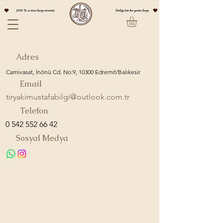
Adres
Camivasat, İnönü Cd. No:9, 10300 Edremit/Balıkesir
Email
tiryakimustafabilgi@outlook.com.tr
Telefon
0 542 552 66 42
Sosyal Medya