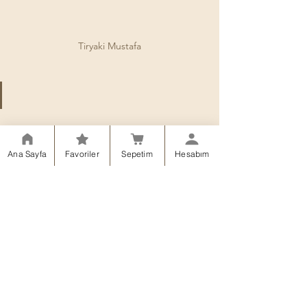
Tiryaki Mustafa
Ana Sayfa
Favoriler
Sepetim
Hesabım
Kahveci
Kahve
İmalat
kurukahveci tiryaki mustafa