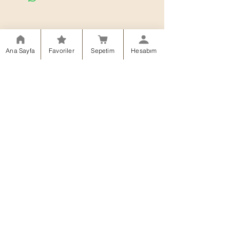
Ana Sayfa
Favoriler
Sepetim
Hesabım
Teslimat ve İadeler
Mesafeli Satış Sözleşmesi
Gizlilik Politikası
Çerez Politikası
© 2023, Kurukahveci Tiryaki Mustafa. A
ll